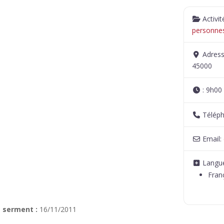
Activi
personnes
Adres
45000
:
9h00 
Télép
Email:
Langue
Fran
 serment :
16/11/2011