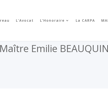
rreau
L’Avocat
L’Honoraire
La CARPA
MA
Maître Emilie BEAUQUI