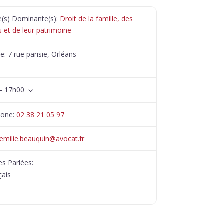
té(s) Dominante(s):
Droit de la famille, des
 et de leur patrimoine
se:
7 rue parisie, Orléans
- 17h00
hone:
02 38 21 05 97
emilie.beauquin
@
avocat.fr
s Parlées:
çais