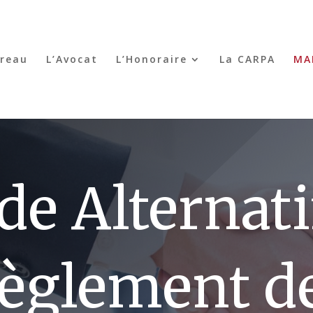
rreau
L’Avocat
L’Honoraire
La CARPA
MA
e Alternati
èglement d