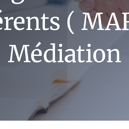
érents ( MA
Médiation