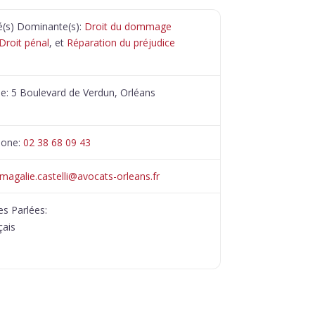
té(s) Dominante(s):
Droit du dommage
Droit pénal
, et
Réparation du préjudice
se:
5 Boulevard de Verdun, Orléans
hone:
02 38 68 09 43
magalie.castelli
@
avocats-orleans.fr
s Parlées:
çais