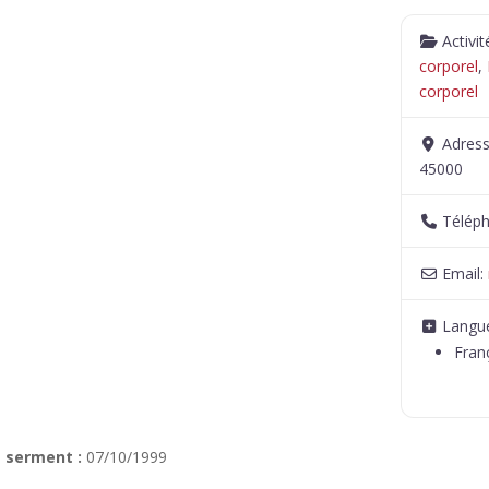
Activi
corporel
,
corporel
Adres
45000
Télép
Email:
Langue
Fran
 serment :
07/10/1999