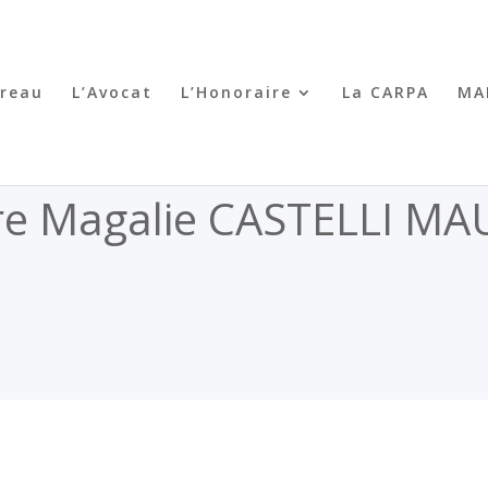
rreau
L’Avocat
L’Honoraire
La CARPA
MA
re Magalie CASTELLI MA