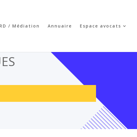
RD / Médiation
Annuaire
Espace avocats
UES