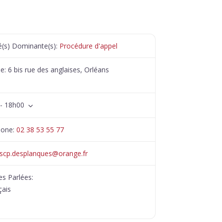
té(s) Dominante(s):
Procédure d'appel
se:
6 bis rue des anglaises, Orléans
- 18h00
hone:
02 38 53 55 77
scp.desplanques
@
orange.fr
s Parlées:
çais