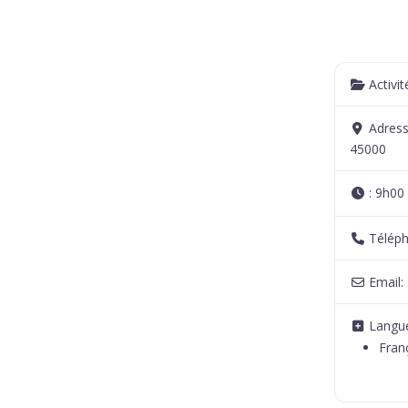
Activi
Adres
45000
:
9h00 
Télép
Email:
Langue
Fran