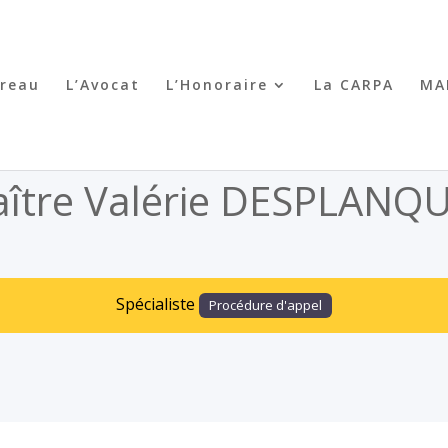
rreau
L’Avocat
L’Honoraire
La CARPA
MA
ître Valérie DESPLANQ
Procédure d'appel