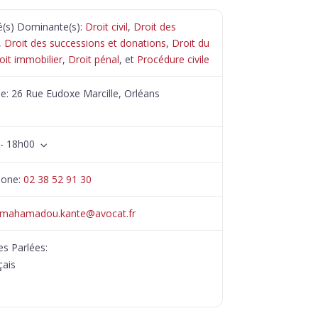
té(s) Dominante(s):
Droit civil
,
Droit des
,
Droit des successions et donations
,
Droit du
oit immobilier
,
Droit pénal
, et
Procédure civile
se:
26 Rue Eudoxe Marcille, Orléans
- 18h00
hone:
02 38 52 91 30
mahamadou.kante
@
avocat.fr
s Parlées:
çais