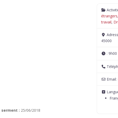
Activi
étrangers
travail
,
Dr
Adres
45000
:
9h00 
Télép
Email:
Langue
Fran
 serment :
25/06/2018